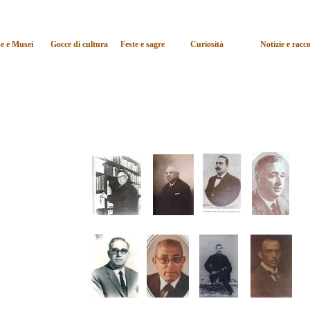
Salta menù
e e Musei
Gocce di cultura
Feste e sagre
Curiosità
Notizie e racc
▼
▼
▼
▼