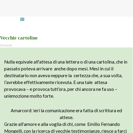
Vai ai contenuti
Salta menù
Vecchie cartoline
Curiosità
Nulla equivale
all'attesa
di una lettera o di una cartolina, che in
passato poteva arrivare anche dopo mesi. Mesi in cui il
destinatario non aveva neppure la certezza che, a sua volta,
l’avrebbe effettivamente ricevuta. E una tale attesa
provocava – e provoca tutt’ora, per chi ancora ne fa uso –
un’
emozione
molto forte.
Amarcord: ieri la comunicazione era fatta di scrittura ed
attese.
Grazie all'amore e alla voglia di chi, come Emilio Fernando
Mongelli,
con la ricerca di vecchie testimonianze, riesce a farci