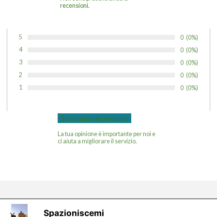
recensioni.
5
Numero di vot
0
Percentuale 
(0%)
Voto:
4
Numero di vot
0
Percentuale 
(0%)
Voto:
3
Numero di vot
0
Percentuale 
(0%)
Voto:
2
Numero di vot
0
Percentuale 
(0%)
Voto:
1
Numero di vot
0
Percentuale 
(0%)
Voto:
La tua opinione è importante per noi e
ci aiuta a migliorare il servizio.
Spazioniscemi
X