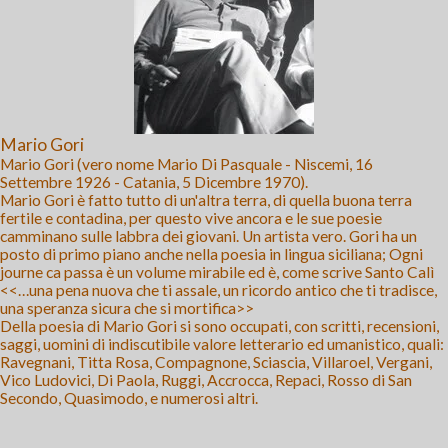
Mario Gori
Mario Gori (vero nome Mario Di Pasquale - Niscemi, 16
Settembre 1926 - Catania, 5 Dicembre 1970).
Mario Gori è fatto tutto di un'altra terra, di quella buona terra
fertile e contadina, per questo vive ancora e le sue poesie
camminano sulle labbra dei giovani. Un artista vero. Gori ha un
posto di primo piano anche nella poesia in lingua siciliana; Ogni
journe ca passa è un volume mirabile ed è, come scrive Santo Calì
<<…una pena nuova che ti assale, un ricordo antico che ti tradisce,
una speranza sicura che si mortifica>>
Della poesia di Mario Gori si sono occupati, con scritti, recensioni,
saggi, uomini di indiscutibile valore letterario ed umanistico, quali:
Ravegnani, Titta Rosa, Compagnone, Sciascia, Villaroel, Vergani,
Vico Ludovici, Di Paola, Ruggi, Accrocca, Repaci, Rosso di San
Secondo, Quasimodo, e numerosi altri.