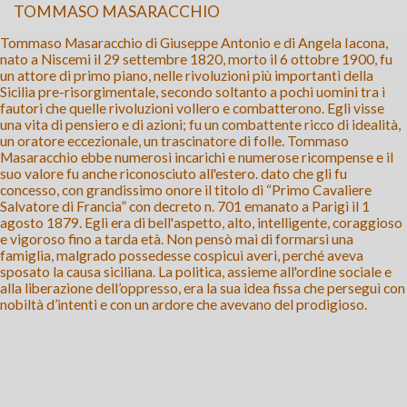
TOMMASO MASARACCHIO
Tommaso Masaracchio di Giuseppe Antonio e di Angela Iacona,
nato a Niscemi il 29 settembre 1820, morto il 6 ottobre 1900, fu
un attore di primo piano, nelle rivoluzioni più importanti della
Sicilia pre-risorgimentale, secondo soltanto a pochi uomini tra i
fautori che quelle rivoluzioni vollero e combatterono. Egli visse
una vita di pensiero e di azioni; fu un combattente ricco di idealità,
un oratore eccezionale, un trascinatore di folle. Tommaso
Masaracchio ebbe numerosi incarichi e numerose ricompense e il
suo valore fu anche riconosciuto all'estero. dato che gli fu
concesso, con grandissimo onore il titolo di “Primo Cavaliere
Salvatore di Francia” con decreto n. 701 emanato a Parigi il 1
agosto 1879. Egli era di bell'aspetto, alto, intelligente, coraggioso
e vigoroso fino a tarda età. Non pensò mai di formarsi una
famiglia, malgrado possedesse cospicui averi, perché aveva
sposato la causa siciliana. La politica, assieme all'ordine sociale e
alla liberazione dell’oppresso, era la sua idea fissa che perseguì con
nobiltà d’intenti e con un ardore che avevano del prodigioso.