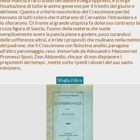
della Mancia a farsi scudo dei deboli e degli oppressi, e scorge
l'esaltazione di tutte le anime generose per il trionfo del giusto e
del bene. Questo é criterio nuovissimo del Crescimone perché
nessuno di tutti coloro che trattarono di Cervantes l'intravidero e
lo sfiorarono. Di fronte al grande utopista fa doloroso contrasto la
rozza figura di Sancio, l'uomo della materia che vuole
semplicemente avere la pancia piena e godere, poco curandosi
delle sofferenze altrui, e irride i propositi che mulinano nella mente
del padrone, che il Crescimone con finissima analisi, paragona
all'altro personaggio, reso, immortale da Alessandro Manzoni nei
Promessi Sposi, Don Abbondio, che pur di non dispiacere i
prepotenti del tempo , mette sotto i piedi i doveri del suo santo
ministero.
Sfoglia il libro