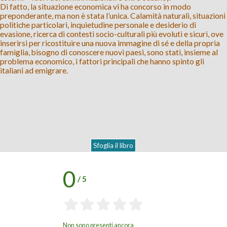
Di fatto, la situazione economica vi ha concorso in modo
preponderante, ma non è stata l’unica. Calamità naturali, situazioni
politiche particolari, inquietudine personale e desiderio di
evasione, ricerca di contesti socio-culturali più evoluti e sicuri, ove
inserirsi per ricostituire una nuova immagine di sé e della propria
famiglia, bisogno di conoscere nuovi paesi, sono stati, insieme al
problema economico, i fattori principali che hanno spinto gli
italiani ad emigrare.
Sfoglia il libro
0
/
5
Non sono presenti ancora